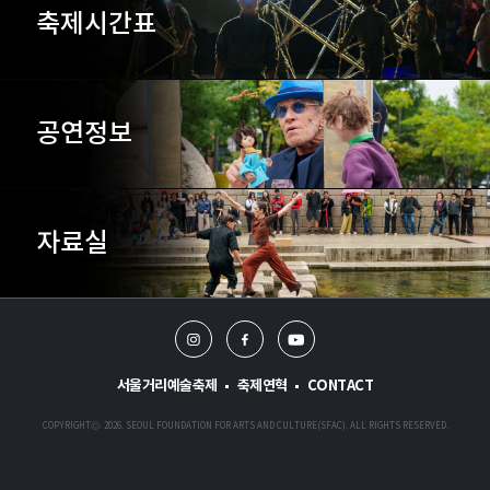
축제시간표
공연정보
자료실
인
페
유
스
이
튜
타
스
브
서울거리예술축제
축제연혁
CONTACT
그
북
램
COPYRIGHTⒸ. 2026. SEOUL FOUNDATION FOR ARTS AND CULTURE(SFAC). ALL RIGHTS RESERVED.