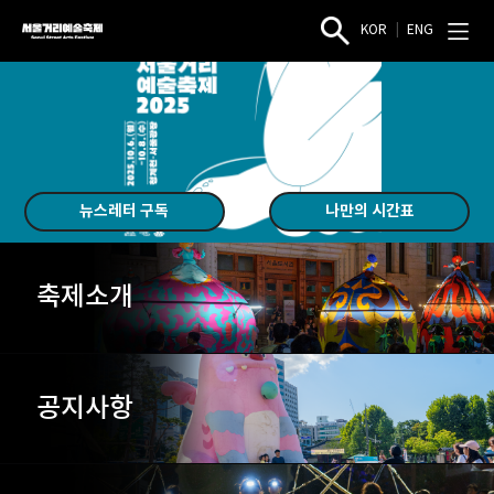
KOR
|
ENG
서
작
전
울
품
체
검
메
거
색
뉴
리
열
열
예
기
기
술
축
제
뉴스레터 구독
나만의 시간표
축제소개
공지사항