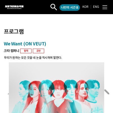
KOR
|
ENG
나만의 시간표
서
작
전
울
품
체
검
메
거
색
뉴
리
열
열
예
프로그램
기
기
술
축
We Want (ON VEUT)
제
크타 컴퍼니
협력
공연
우리가 원하는 모든 것을 네 눈을 직시하며 말한다.