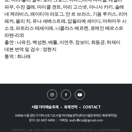
파우, 수잔 겔레, 마이클 겐트, 마리 고스넷, 아니사 카키, 솔레
네 케라비스, 레이티야 라포그, 얀 르 브라스, 기욤 루카스, 리어
패커, 욜리 치, 유나 세베스트레, 압둘라예 세이디, 마하마두 시
소코, 파트리스 테세이레, 니콜라스 베르켄, 로메인 베르스트
라텐-리외
출연 : 나유진, 백성현, 베튤, 이연주, 정보미, 최동균, 하재이
대본 번역 및 검수 : 정현지
통역 : 최나래​
인
페
유
스
이
튜
타
스
브
서울거리예술축제
축제연혁
CONTACT
그
북
04969 서울 광진구 아차산로 710 서울거리예술창작센터(서울문화재단 축제제작팀)
램
문의 : 02-3437-6458
이메일 : ssaf.official@gmail.com
|
COPYRIGHTⒸ. 2026. SEOUL FOUNDATION FOR ARTS AND CULTURE(SFAC). ALL RIGHTS RESERVED.