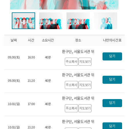
on-
★
on-
on-
on-
on-
veut-
★
크
veut-
veut-
veut-
veut
v06-
크
타
v06-
v07-
v08-
v10
h1.jp
타
_0908.jpg
h1.jpg
h1.jpg
h1.jpg
h1.j
_0908.jpg
목
날짜
시간
소요시간
장소
나만의시간표
록
형
기
환구단, 서울도서관 뒤
본
담기
09.30(토)
16:30
40분
테
주소복사
지도보기
이
블
환구단, 서울도서관 뒤
담기
09.30(토)
21:20
40분
주소복사
지도보기
환구단, 서울도서관 뒤
담기
10.01(일)
17:00
40분
주소복사
지도보기
환구단, 서울도서관 뒤
담기
10.01(일)
21:20
40분