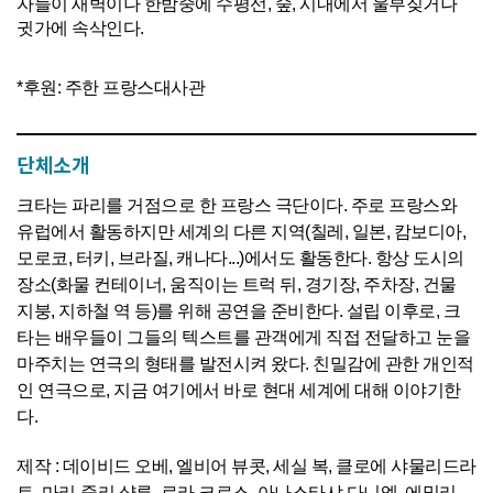
자들이 새벽이나 한밤중에 수평선, 숲, 시내에서 울부짖거나
귓가에 속삭인다.
*후원: 주한 프랑스대사관
단체소개
크타는 파리를 거점으로 한 프랑스 극단이다. 주로 프랑스와
유럽에서 활동하지만 세계의 다른 지역(칠레, 일본, 캄보디아,
모로코, 터키, 브라질, 캐나다...)에서도 활동한다. 항상 도시의
장소(화물 컨테이너, 움직이는 트럭 뒤, 경기장, 주차장, 건물
지붕, 지하철 역 등)를 위해 공연을 준비한다. 설립 이후로, 크
타는 배우들이 그들의 텍스트를 관객에게 직접 전달하고 눈을
마주치는 연극의 형태를 발전시켜 왔다. 친밀감에 관한 개인적
인 연극으로, 지금 여기에서 바로 현대 세계에 대해 이야기한
다.
제작 : 데이비드 오베, 엘비어 뷰콧, 세실 복, 클로에 샤물리드라
트, 마리-줄리 샬루, 로라 크로스, 아나스타샤 다니엘, 에밀리